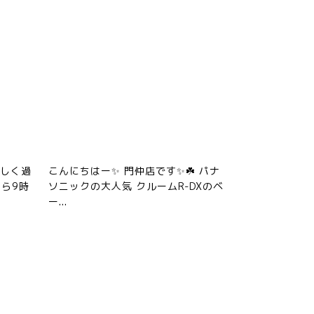
涼しく過
こんにちはー✨ 門仲店です✨☘️ パナ
ら9時
ソニックの大人気 クルームR-DXのベ
ー...