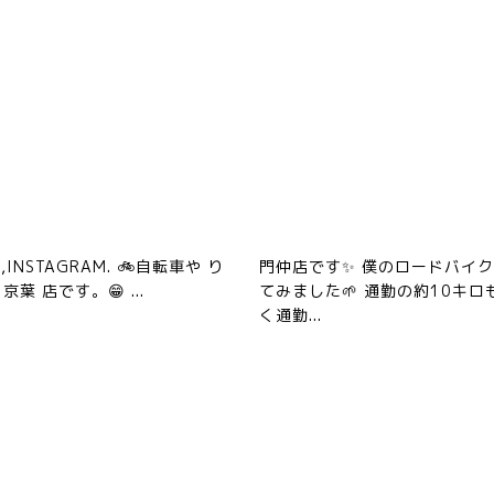
O,INSTAGRAM. 🚲自転車や り
門仲店です✨ 僕のロードバイ
京葉 店です。😁 ...
てみました🌱 通勤の約10キロ
く通勤...