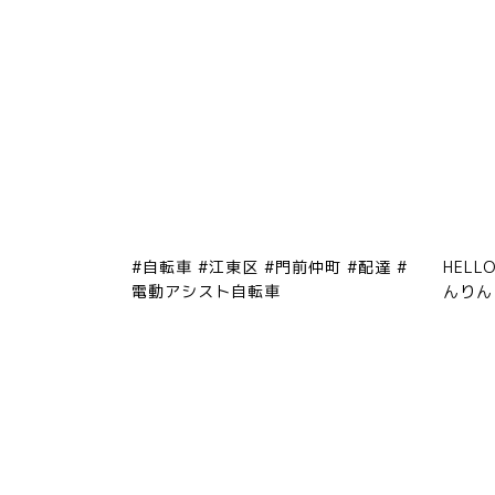
#自転車 #江東区 #門前仲町 #配達 #
HELL
電動アシスト自転車
んりん 