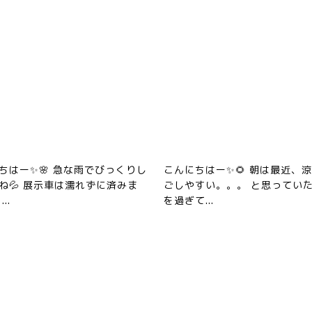
ちはー✨🌸 急な雨でびっくりし
こんにちはー✨🌻 朝は最近、
ね💦 展示車は濡れずに済みま
ごしやすい。。。 と思っていた
..
を過ぎて...