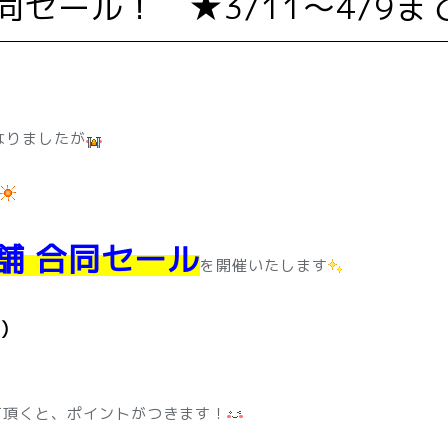
同セール！ ★3/11～4/9ま
なりましたが
舗 合同セール
を開催いたします
)
て頂くと、ポイントがつきます！