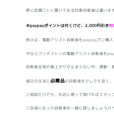
更に店舗ごとに置いてある対象自転車は違いま
※paypayポイントは付くけど、2,000円引き
対
例えば、電動アシスト自転車をpaypayでご購
今ならブリヂストンの電動アシスト自転車をpay
自転車全体の値上がりが止まらない中、通勤・
必需品
毎日の生活に
の自転車を少しでも安く、
ご相談だけでも、お店に寄って頂ければスタッ
ご自身に合った自転車を一緒に探しましょう♪(*'ω