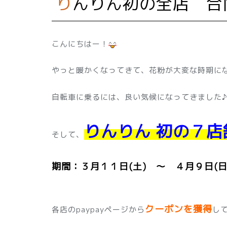
りんりん初の全店 合
こんにちはー！
やっと暖かくなってきて、花粉が大変な時期に
自転車に乗るには、良い気候になってきました♪
りんりん 初の７店
そして、
期間：３月１１日(土) ～ ４月９日(日
クーポンを獲得
各店のpaypayページから
し