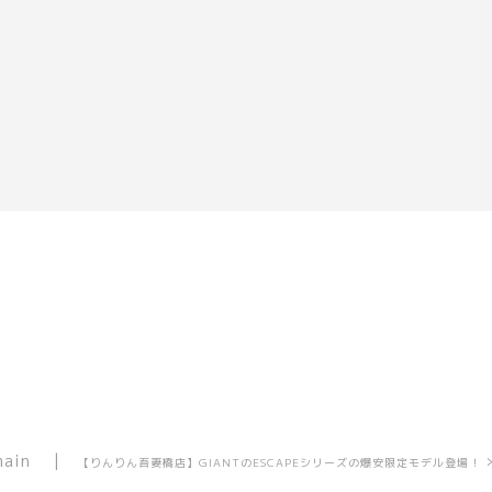
main
【りんりん吾妻橋店】GIANTのESCAPEシリーズの爆安限定モデル登場！