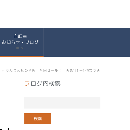
自転車
お知らせ・ブログ
BLOG
りんりん初の全店 合同セール！ ★3/11～4/9まで★
ブログ内検索