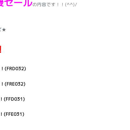
援セール
の内容です！！(^^)/
ズ★
！
(FRD032)
FRE032)
FFD031)
FFE031)