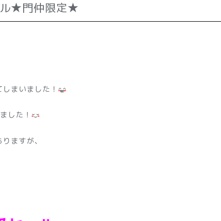
ール★門仲限定★
てしまいました！
いました！
ありますが、