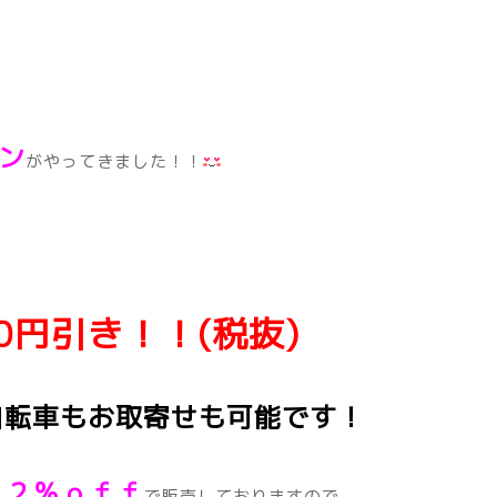
、
ン
がやってきました！！
0円引き！！(税抜)
自転車もお取寄せも可能です！
１２％ｏｆｆ
で販売しておりますので