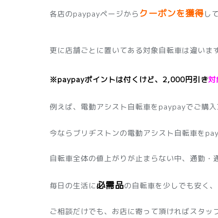
クーポンを獲得
各店のpaypayページから
し
更に店舗ごとに置いてある対象自転車は違いま
※paypayポイントは付くけど、2,000円引き
対
例えば、電動アシスト自転車をpaypayでご購
今ならブリヂストンの電動アシスト自転車をpay
自転車全体の値上がりが止まらない中、通勤・
必需品
毎日の生活に
の自転車を少しでも安く、
ご相談だけでも、お店に寄って頂ければスタッ