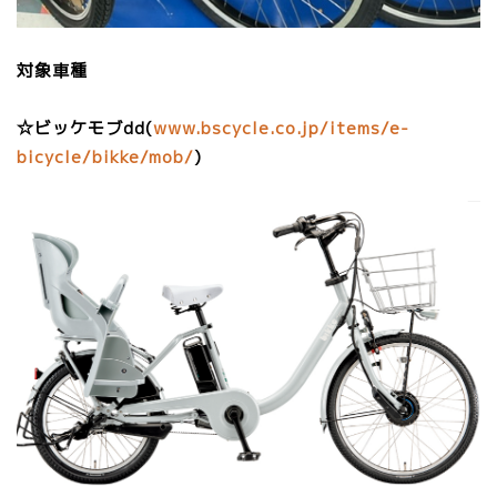
対象車種
☆ビッケモブdd(
www.bscycle.co.jp/items/e-
bicycle/bikke/mob/
)