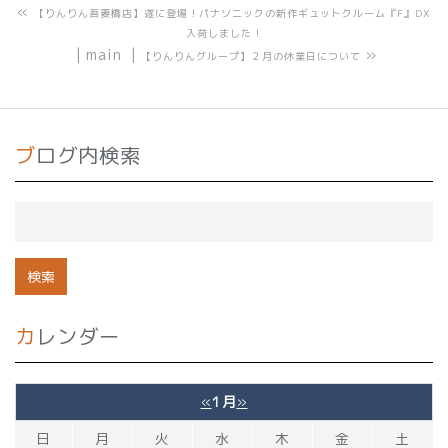
«
【りんりん吾妻橋店】遂に登場！パナソニックの新作ギュットクルーム『F』DX
入荷しました！
main
»
【りんりんグループ】２月の休業日について
ブログ内検索
カレンダー
«
1月
»
日
月
火
水
木
金
土