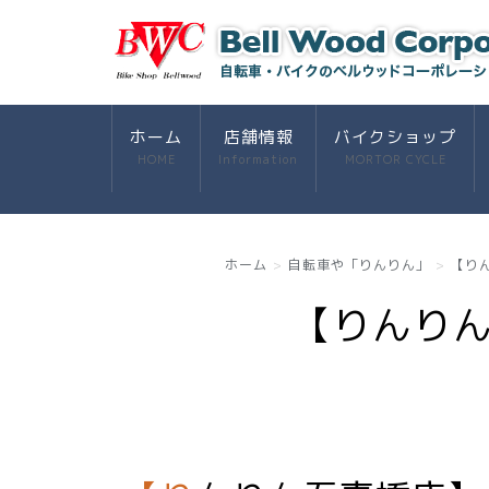
ホーム
店舗情報
バイクショップ
HOME
Information
MORTOR CYCLE
ホーム
自転車や「りんりん」
【り
【りんり