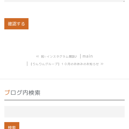
«
main
祝✨インスタグラム開設♪
»
【りんりんグループ】１０月のお休みのお知らせ
ブログ内検索